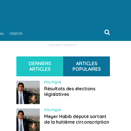
AL
VIDÉOS
ADVERTISEMENT
DERNIERS
ARTICLES
ARTICLES
POPULAIRES
POLITIQUE
Résultats des élections
législatives
POLITIQUE
Meyer Habib député sortant
de la huitième circonscription