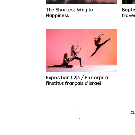
The Shortest Way to
Bapti
Happiness
traver
Exposition 1|2|3 / En corps à
l’Institut français d’Israël
C