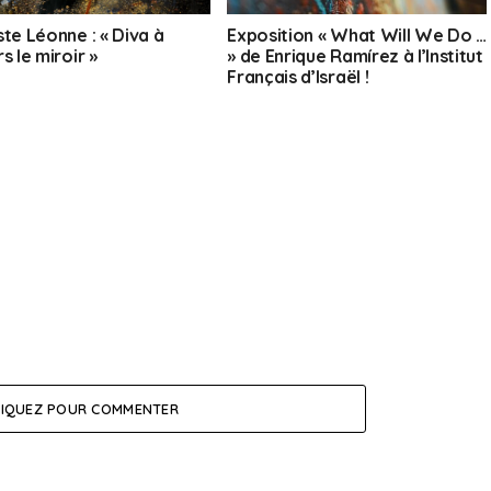
ste Léonne : « Diva à
Exposition « What Will We Do …
s le miroir »
» de Enrique Ramírez à l’Institut
Français d’Israël !
LIQUEZ POUR COMMENTER