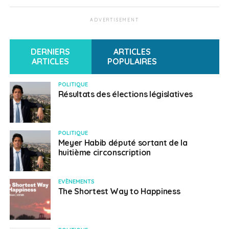
Nombre de bulletins nuls : 8
ADVERTISEMENT
Total des suffrages exprimés : 2 610
DERNIERS
ARTICLES
ARTICLES
POPULAIRES
Nom
Votes
Sièges
POLITIQUE
Résultats des élections législatives
LEVY Elie.
1187
2
Liste « ENSEMBLE POUR AGIR »
POLITIQUE
HABIB Johann.
773
1 dc
Meyer Habib député sortant de la
huitième circonscription
Liste « UNION SOLIDAIRE DES
Français DE L’ETRANGER »
EVÈNEMENTS
The Shortest Way to Happiness
LEVY Claude.
453
4+2
Liste « AU SERVICE DES Français
D’ISRAEL »