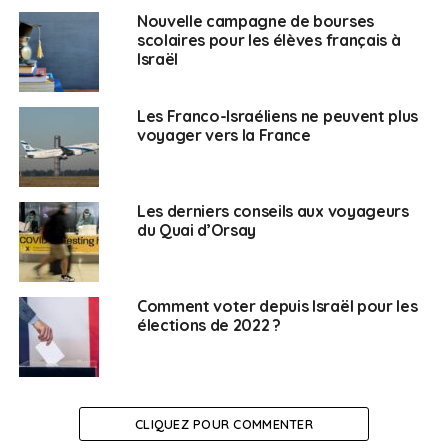
GARREAULT Elisabeth.
187
0
Nouvelle campagne de bourses
Liste « Diversité et Solidarité »
scolaires pour les élèves français à
(Majorité)
Israël
OLIEL Claude.
116
0
Les Franco-Israéliens ne peuvent plus
voyager vers la France
Liste » UNIS POUR JERUSALEM »
EZRAN Laurent.
24
0
Les derniers conseils aux voyageurs
Liste « RASSEMBLEMENT DES
du Quai d’Orsay
FRANÇAIS À JÉRUSALEM »
2ème circonscription
Comment voter depuis Israël pour les
élections de 2022 ?
Nombre d’électeurs inscrits : 54 711
Nombre de votants : 2644
CLIQUEZ POUR COMMENTER
Nombre de bulletins blancs : 26