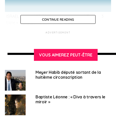
ISRAEL usage ASSULI.
613
3
CONTINUE READING
Liste « AU CŒUR DES FRANÇAIS DE
JÉRUSALEM »
ADVERTISEMENT
KAMOUN Paul.
300
1
Liste « ALLIANCE SOLIDAIRE DES
VOUS AIMEREZ PEUT-ÊTRE
FRANÇAIS DE JERUSALEM »
SEMHOUN Hélène.
248
1
Meyer Habib député sortant de la
Liste « Hélène SEMHOUN »
huitième circonscription
ASSOUS Clément.
221
0
Baptiste Léonne : « Diva à travers le
Liste « LISTE D’UNION DES FRANÇAIS
miroir »
DE JERUSALEM »