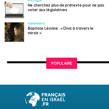
POLITIQUE
Ne cherchez plus de prétexte pour ne pas
BAROUKH Bernard.
197
0
voter aux législatives
Liste « REUSSIR ENSEMBLE Pour les
Français d’israël »
EVÈNEMENTS
Baptiste Léonne : « Diva à travers le
miroir »
SUJETS ASSOCIÉS:
ELECTIONS CONSULAIRES
ISRAEL
RÉSULTATS
UNE
Français en Israël
POPULAIRE