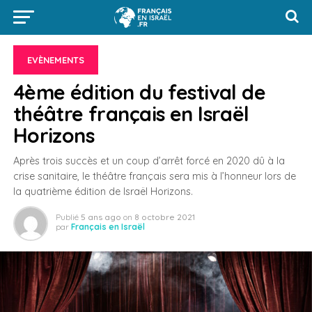
EVÈNEMENTS
4ème édition du festival de
théâtre français en Israël
Horizons
Après trois succès et un coup d’arrêt forcé en 2020 dû à la
crise sanitaire, le théâtre français sera mis à l’honneur lors de
la quatrième édition de Israël Horizons.
Publié
5 ans ago
on
8 octobre 2021
par
Français en Israël