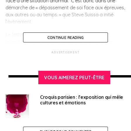
face à une situation anormal. C’est donc dans une
démarche de « dépassement de soi face aux épreuves,
aux autres ou au temps. » que Steve Suissa a initié
l’évènement.
Le festival de théâtre français en Israël Horizons,
CONTINUE READING
revient du 23 octobre au 3 novembre avec une 4e
édition joyeuse, festive et inédite qui mettra en avant
ADVERTISEMENT
de grands talents de la scène française et… israélienne.
>Trois spectacles sont aux programmes et
seront donnés à Tel Aviv et
Ashdod
.
VOUS AIMEREZ PEUT-ÊTRE
Croquis parisien : l’exposition qui mêle
cultures et émotions