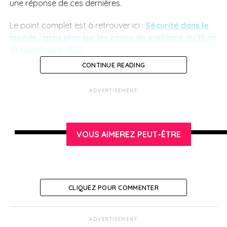
une réponse de ces dernières.
Le point complet est à retrouver ici :
Sécurité dans le
monde : gros plan sur les zones de vigilance du 15 au
19 septembre 2021
CONTINUE READING
SUJETS ASSOCIÉS:
ADVERTISEMENT
Français en Israël
VOUS AIMEREZ PEUT-ÊTRE
CLIQUEZ POUR COMMENTER
ADVERTISEMENT