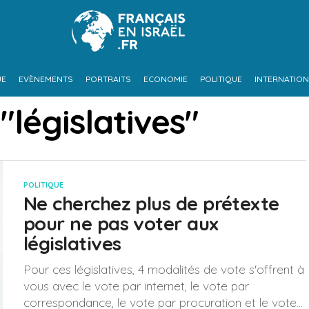
UE
EVÈNEMENTS
PORTRAITS
ECONOMIE
POLITIQUE
INTERNATION
"législatives"
POLITIQUE
Ne cherchez plus de prétexte
pour ne pas voter aux
législatives
Pour ces législatives, 4 modalités de vote s'offrent à
vous avec le vote par internet, le vote par
correspondance, le vote par procuration et le vote...