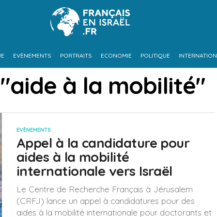
UE
EVÈNEMENTS
PORTRAITS
ECONOMIE
POLITIQUE
INTERNATION
"aide à la mobilité"
EVÈNEMENTS
Appel à la candidature pour
aides à la mobilité
internationale vers Israël
Le Centre de Recherche Français à Jérusalem
(CRFJ) lance un appel à candidatures pour des
aides à la mobilité internationale pour doctorants et